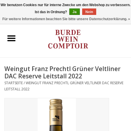
Wir benutzen Cookies nur für interne Zwecke um den Webshop zu verbessern.
Ist das in Ordnung?
Ja
Nein
0 Artikel - €0,00
Für weitere Informationen beachten Sie bitte unsere Datenschutzerklärung. »
Startseite
Regionen
Typ
Weingut Franz Prechtl Grüner Veltliner
DAC Reserve Leitstall 2022
Stil
STARTSEITE
/
WEINGUT FRANZ PRECHTL GRÜNER VELTLINER DAC RESERVE
LEITSTALL 2022
Angebote
Marken