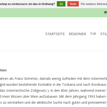
shop zu verbessern. Ist das in Ordnung?
Ja
Nein
Für weitere Inform
STARTSEITE
REGIONEN
TYP
STI
Wein
 Jahren als Franz Grimmer, damals wenig zufrieden mit dem österreic
Ingrid wurden bestehende Kontakte in die Toskana und nach Bordeaux 
as österreichische Zollgesetz ). In den 80er Jahren, während meiner 
und mein Wissen über Wein aufzubauen. Mit dem Jahrgang 1993 haben 
ux zu verstärken und die akribische Suche nach guten und preiswerten