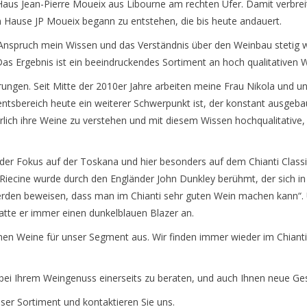
aus Jean-Pierre Moueix aus Libourne am rechten Ufer. Damit verbre
 Hause JP Moueix begann zu entstehen, die bis heute andauert.
Anspruch mein Wissen und das Verständnis über den Weinbau stetig w
Das Ergebnis ist ein beeindruckendes Sortiment an hoch qualitativen
ungen. Seit Mitte der 2010er Jahre arbeiten meine Frau Nikola und un
tsbereich heute ein weiterer Schwerpunkt ist, der konstant ausgebau
türlich ihre Weine zu verstehen und mit diesem Wissen hochqualitati
der Fokus auf der Toskana und hier besonders auf dem Chianti Classico
ecine wurde durch den Engländer John Dunkley berühmt, der sich in den
 werden beweisen, dass man im Chianti sehr guten Wein machen kann“. 
hatte er immer einen dunkelblauen Blazer an.
en Weine für unser Segment aus. Wir finden immer wieder im Chianti
e bei Ihrem Weingenuss einerseits zu beraten, und auch Ihnen neue G
ser Sortiment und kontaktieren Sie uns.