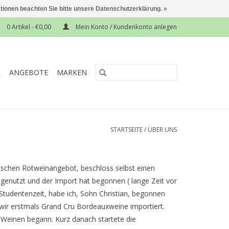
ationen beachten Sie bitte unsere Datenschutzerklärung. »
0 Artikel - €0,00
Mein Konto / Kundenkonto anlegen
L
ANGEBOTE
MARKEN
STARTSEITE
/
ÜBER UNS
hischen Rotweinangebot, beschloss selbst einen
genutzt und der Import hat begonnen ( lange Zeit vor
Studentenzeit, habe ich, Sohn Christian, begonnen
wir erstmals Grand Cru Bordeauxweine importiert.
 Weinen begann. Kurz danach startete die