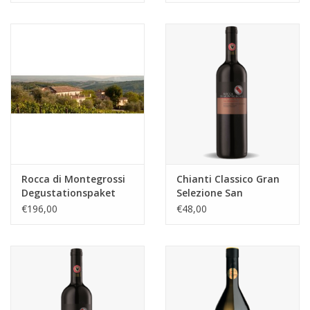
Rocca di Montegrossi
Chianti Classico Gran
Degustationspaket
Selezione San
2018-2021
Marcellino 2017 Rocca
€196,00
€48,00
di Montegrossi