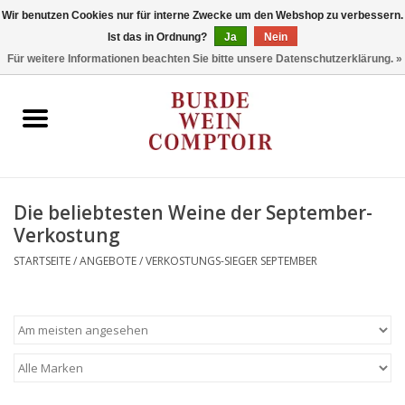
Wir benutzen Cookies nur für interne Zwecke um den Webshop zu verbessern.
Ist das in Ordnung?
Ja
Nein
0 Artikel - €0,00
Für weitere Informationen beachten Sie bitte unsere Datenschutzerklärung. »
Startseite
Regionen
Typ
Die beliebtesten Weine der September-
Verkostung
Stil
STARTSEITE
/
ANGEBOTE
/
VERKOSTUNGS-SIEGER SEPTEMBER
Angebote
Marken