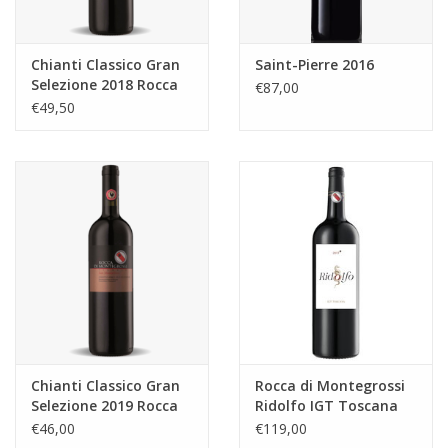
Chianti Classico Gran
Saint-Pierre 2016
Selezione 2018 Rocca
€87,00
di Montegrossi
€49,50
Chianti Classico Gran
Rocca di Montegrossi
Selezione 2019 Rocca
Ridolfo IGT Toscana
di Montegrossi
Rosso 2018 - 1,5l
€46,00
€119,00