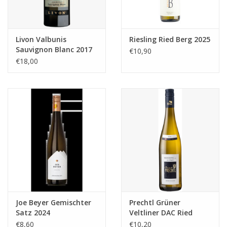
Livon Valbunis
Riesling Ried Berg 2025
Sauvignon Blanc 2017
€10,90
€18,00
Joe Beyer Gemischter
Prechtl Grüner
Satz 2024
Veltliner DAC Ried
Längen 2023
€8,60
€10,20