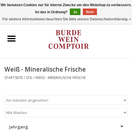
Wir benutzen Cookies nur für interne Zwecke um den Webshop zu verbessern.
Ist das in Ordnung?
Ja
Nein
0 Artikel - €0,00
Für weitere Informationen beachten Sie bitte unsere Datenschutzerklärung. »
Startseite
Regionen
Typ
Weiß - Mineralische Frische
STARTSEITE
/
STIL
/
WEISS - MINERALISCHE FRISCHE
Stil
Angebote
Marken
Jahrgang