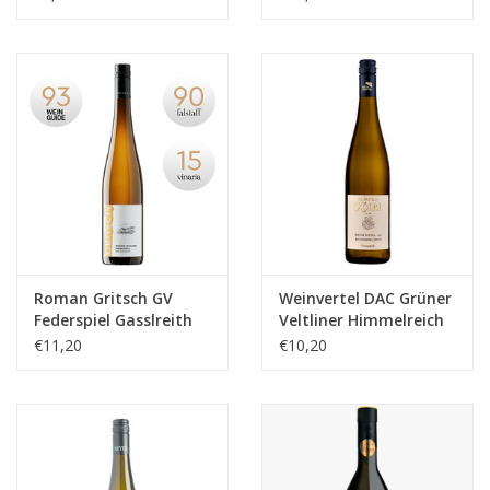
Roman Gritsch GV
Weinvertel DAC Grüner
Federspiel Gasslreith
Veltliner Himmelreich
2023
2023
€11,20
€10,20