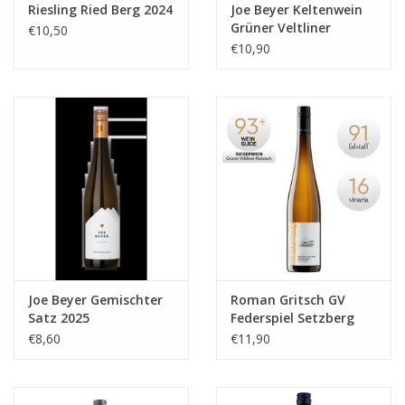
Riesling Ried Berg 2024
Joe Beyer Keltenwein
Grüner Veltliner
€10,50
Sansberg 2025
€10,90
Joe Beyer Gemischter
Roman Gritsch GV
Satz 2025
Federspiel Setzberg
2024
€8,60
€11,90