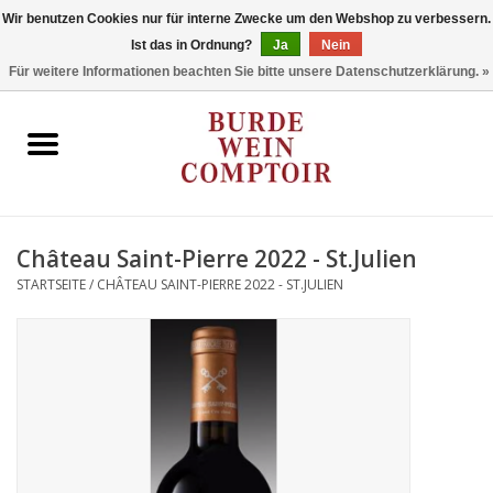
Wir benutzen Cookies nur für interne Zwecke um den Webshop zu verbessern.
Ist das in Ordnung?
Ja
Nein
0 Artikel - €0,00
Für weitere Informationen beachten Sie bitte unsere Datenschutzerklärung. »
Startseite
Regionen
Typ
Château Saint-Pierre 2022 - St.Julien
STARTSEITE
/
CHÂTEAU SAINT-PIERRE 2022 - ST.JULIEN
Stil
Angebote
Marken