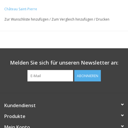
Alk.: 13,5%
Château Saint-Pierre
Zur Wunschliste hinzufügen
/
Zum Vergleich hinzufügen
/
Drucken
Melden Sie sich für unseren Newsletter an:
ABONNIEREN
Kundendienst
Produkte
Mein Konto