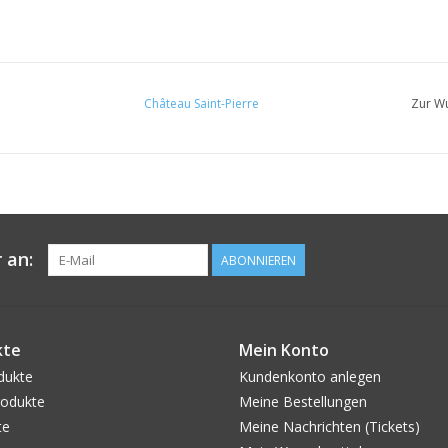
Château Saint-Pierre
Zur Wu
 an:
ABONNIEREN
kte
Mein Konto
dukte
Kundenkonto anlegen
odukte
Meine Bestellungen
te
Meine Nachrichten (Tickets)