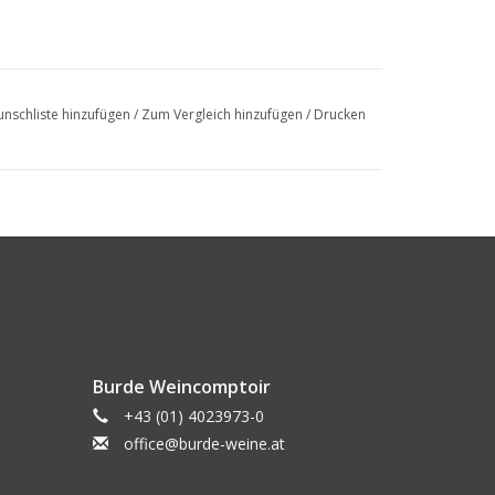
nschliste hinzufügen
/
Zum Vergleich hinzufügen
/
Drucken
Burde Weincomptoir
+43 (01) 4023973-0
office@burde-weine.at