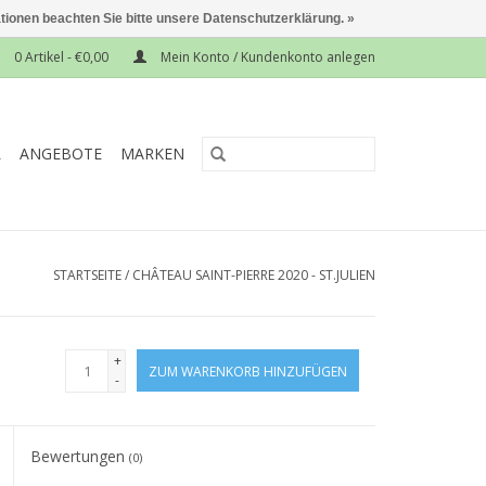
ationen beachten Sie bitte unsere Datenschutzerklärung. »
0 Artikel - €0,00
Mein Konto / Kundenkonto anlegen
L
ANGEBOTE
MARKEN
STARTSEITE
/
CHÂTEAU SAINT-PIERRE 2020 - ST.JULIEN
+
ZUM WARENKORB HINZUFÜGEN
-
Bewertungen
(0)