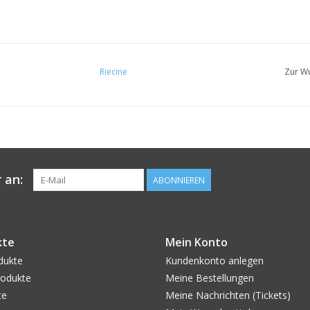
Riecine
Zur Wu
 an:
ABONNIEREN
kte
Mein Konto
dukte
Kundenkonto anlegen
odukte
Meine Bestellungen
te
Meine Nachrichten (Tickets)