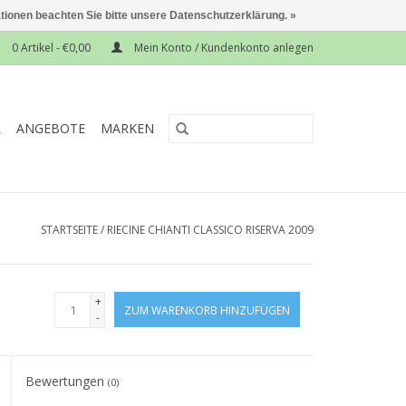
ationen beachten Sie bitte unsere Datenschutzerklärung. »
0 Artikel - €0,00
Mein Konto / Kundenkonto anlegen
L
ANGEBOTE
MARKEN
STARTSEITE
/
RIECINE CHIANTI CLASSICO RISERVA 2009
+
ZUM WARENKORB HINZUFÜGEN
-
Bewertungen
(0)