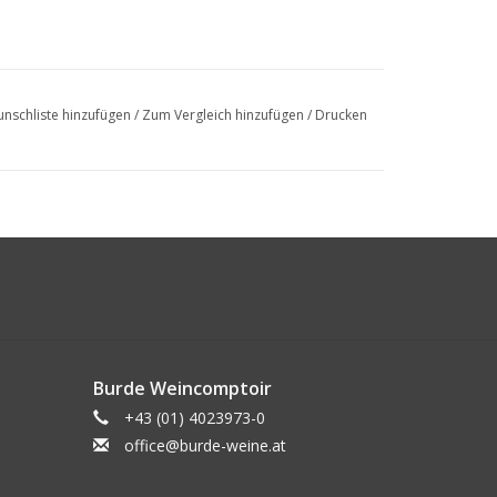
nschliste hinzufügen
/
Zum Vergleich hinzufügen
/
Drucken
Burde Weincomptoir
+43 (01) 4023973-0
office@burde-weine.at