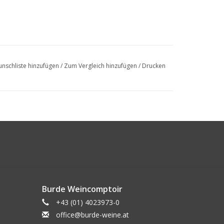
nschliste hinzufügen
/
Zum Vergleich hinzufügen
/
Drucken
Burde Weincomptoir
+43 (01) 4023973-0
office@burde-weine.at