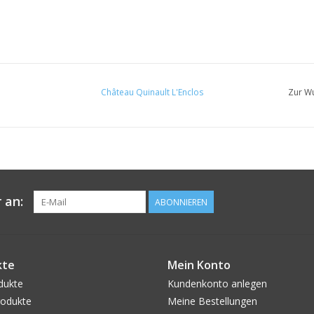
Château Quinault L'Enclos
Zur Wu
 an:
ABONNIEREN
kte
Mein Konto
dukte
Kundenkonto anlegen
odukte
Meine Bestellungen