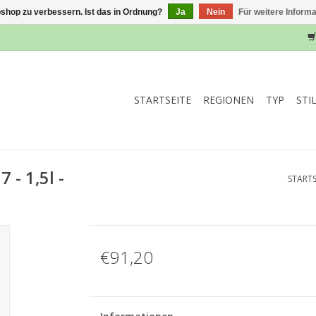
shop zu verbessern. Ist das in Ordnung?
Ja
Nein
Für weitere Inform
STARTSEITE
REGIONEN
TYP
STI
 - 1,5l -
STARTS
€91,20