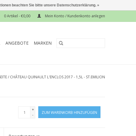
ationen beachten Sie bitte unsere Datenschutzerklärung. »
0 Artikel - €0,00
Mein Konto / Kundenkonto anlegen
L
ANGEBOTE
MARKEN
EITE
/
CHÂTEAU QUINAULT L'ENCLOS 2017 - 1,5L - ST.EMILION
+
ZUM WARENKORB HINZUFÜGEN
-