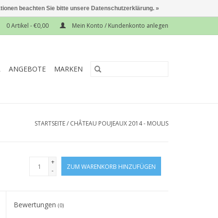
ationen beachten Sie bitte unsere Datenschutzerklärung. »
0 Artikel - €0,00
Mein Konto / Kundenkonto anlegen
L
ANGEBOTE
MARKEN
STARTSEITE
/
CHÂTEAU POUJEAUX 2014 - MOULIS
+
ZUM WARENKORB HINZUFÜGEN
-
Bewertungen
(0)