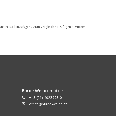
nschliste hinzufügen
/
Zum Vergleich hinzufügen
/
Drucken
Burde Weincomptoir
+43 (01) 4023973-0
office@burde-weine.at