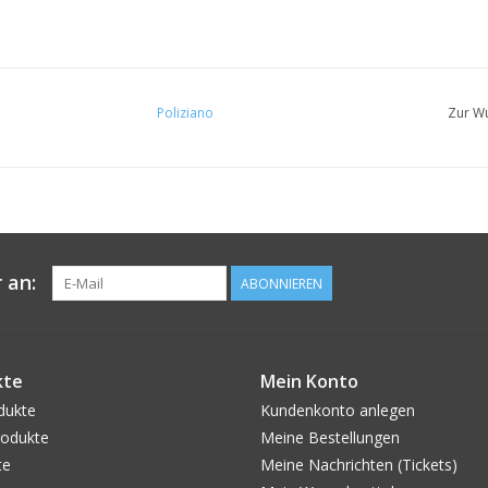
Poliziano
Zur Wu
 an:
ABONNIEREN
kte
Mein Konto
dukte
Kundenkonto anlegen
odukte
Meine Bestellungen
te
Meine Nachrichten (Tickets)