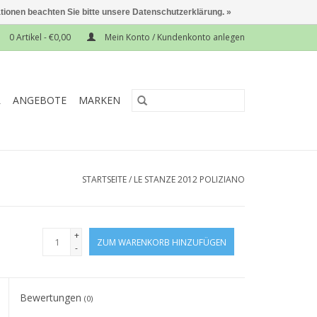
ationen beachten Sie bitte unsere Datenschutzerklärung. »
0 Artikel - €0,00
Mein Konto / Kundenkonto anlegen
L
ANGEBOTE
MARKEN
STARTSEITE
/
LE STANZE 2012 POLIZIANO
+
ZUM WARENKORB HINZUFÜGEN
-
Bewertungen
(0)