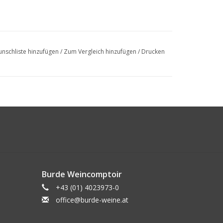
nschliste hinzufügen
/
Zum Vergleich hinzufügen
/
Drucken
Burde Weincomptoir
+43 (01) 4023973-0
office@burde-weine.at