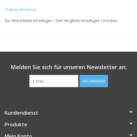
Alk: 13%
Château Montrose
Zur Wunschliste hinzufügen
/
Zum Vergleich hinzufügen
/
Drucken
Melden Sie sich für unseren Newsletter an:
ABONNIEREN
Kundendienst
Produkte
Mein Konto