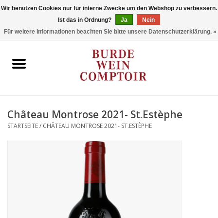
Wir benutzen Cookies nur für interne Zwecke um den Webshop zu verbessern.
Ist das in Ordnung?
Ja
Nein
0 Artikel - €0,00
Für weitere Informationen beachten Sie bitte unsere Datenschutzerklärung. »
Startseite
Regionen
Typ
Château Montrose 2021- St.Estèphe
STARTSEITE
/
CHÂTEAU MONTROSE 2021- ST.ESTÈPHE
Stil
Angebote
Marken