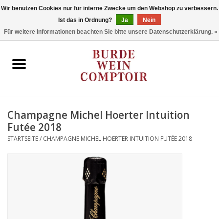
Wir benutzen Cookies nur für interne Zwecke um den Webshop zu verbessern.
Ist das in Ordnung?
Ja
Nein
0 Artikel - €0,00
Für weitere Informationen beachten Sie bitte unsere Datenschutzerklärung. »
Startseite
Regionen
Typ
Champagne Michel Hoerter Intuition
Futée 2018
Stil
STARTSEITE
/
CHAMPAGNE MICHEL HOERTER INTUITION FUTÉE 2018
Angebote
Marken