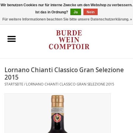
Wir benutzen Cookies nur für interne Zwecke um den Webshop zu verbessern.
Ist das in Ordnung?
Ja
Nein
0 Artikel - €0,00
Für weitere Informationen beachten Sie bitte unsere Datenschutzerklärung. »
Startseite
Regionen
Typ
Lornano Chianti Classico Gran Selezione
2015
Stil
STARTSEITE
/
LORNANO CHIANTI CLASSICO GRAN SELEZIONE 2015
Angebote
Marken