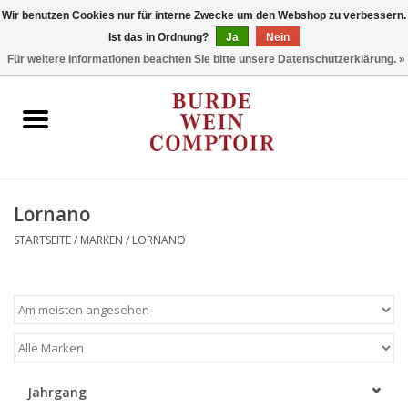
Wir benutzen Cookies nur für interne Zwecke um den Webshop zu verbessern.
Ist das in Ordnung?
Ja
Nein
0 Artikel - €0,00
Für weitere Informationen beachten Sie bitte unsere Datenschutzerklärung. »
Startseite
Regionen
Typ
Lornano
STARTSEITE
/
MARKEN
/
LORNANO
Stil
Angebote
Marken
Jahrgang