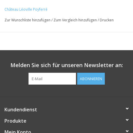
Château Léoville Poyferré
Zur Wunschliste hinzufügen
/
Zum Vergleich hinzufügen
/
Drucken
Melden Sie sich für unseren Newsletter an:
ABONNIEREN
Kundendienst
Produkte
Mein Konto