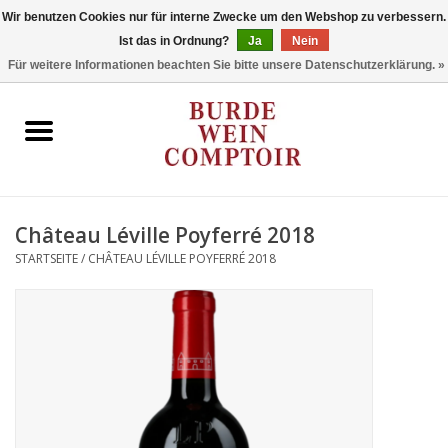
Wir benutzen Cookies nur für interne Zwecke um den Webshop zu verbessern.
Ist das in Ordnung?
Ja
Nein
0 Artikel - €0,00
Für weitere Informationen beachten Sie bitte unsere Datenschutzerklärung. »
Startseite
Regionen
Typ
Château Léville Poyferré 2018
STARTSEITE
/
CHÂTEAU LÉVILLE POYFERRÉ 2018
Stil
Angebote
Marken