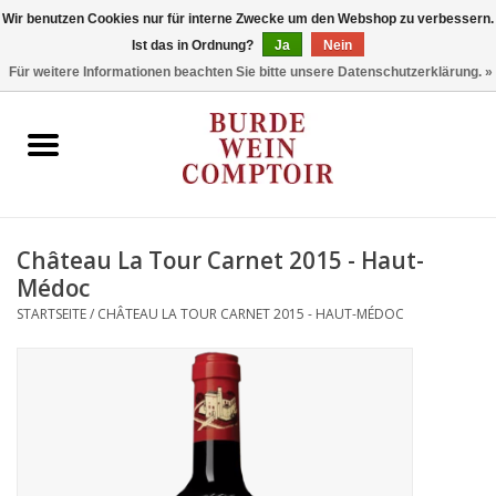
Wir benutzen Cookies nur für interne Zwecke um den Webshop zu verbessern.
Ist das in Ordnung?
Ja
Nein
0 Artikel - €0,00
Für weitere Informationen beachten Sie bitte unsere Datenschutzerklärung. »
Startseite
Regionen
Typ
Château La Tour Carnet 2015 - Haut-
Médoc
Stil
STARTSEITE
/
CHÂTEAU LA TOUR CARNET 2015 - HAUT-MÉDOC
Angebote
Marken