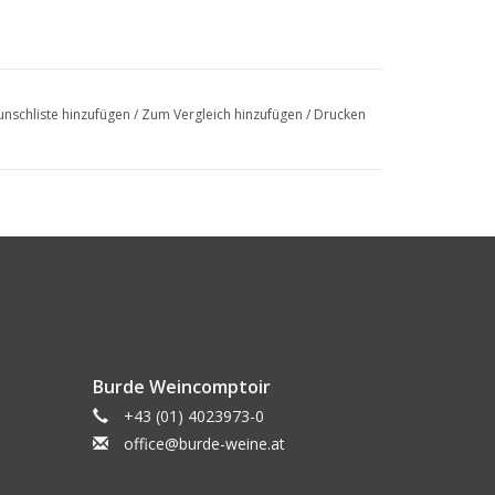
nschliste hinzufügen
/
Zum Vergleich hinzufügen
/
Drucken
Burde Weincomptoir
+43 (01) 4023973-0
office@burde-weine.at