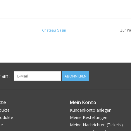
Château Gazin
Zur Wu
 an:
ABONNIEREN
kte
Mein Konto
dukte
Kundenkonto anlegen
odukte
Meine Bestellungen
te
Meine Nachrichten (Tickets)