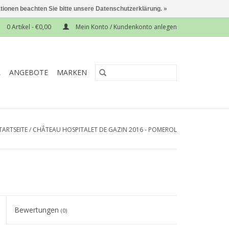
ationen beachten Sie bitte unsere Datenschutzerklärung. »
0 Artikel - €0,00
Mein Konto / Kundenkonto anlegen
L
ANGEBOTE
MARKEN
TARTSEITE
/
CHÂTEAU HOSPITALET DE GAZIN 2016 - POMEROL
Bewertungen
(0)