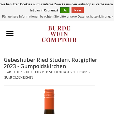
Wir benutzen Cookies nur für interne Zwecke um den Webshop zu verbessern.
Ist das in Ordnung?
Ja
Nein
0 Artikel - €0,00
Für weitere Informationen beachten Sie bitte unsere Datenschutzerklärung. »
Startseite
Regionen
Typ
Gebeshuber Ried Student Rotgipfler
2023 - Gumpoldskirchen
Stil
STARTSEITE
/
GEBESHUBER RIED STUDENT ROTGIPFLER 2023 -
GUMPOLDSKIRCHEN
Angebote
Marken