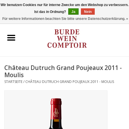
Wir benutzen Cookies nur für interne Zwecke um den Webshop zu verbessern.
Ist das in Ordnung?
Ja
Nein
0 Artikel - €0,00
Für weitere Informationen beachten Sie bitte unsere Datenschutzerklärung. »
Startseite
Regionen
Typ
Château Dutruch Grand Poujeaux 2011 -
Moulis
Stil
STARTSEITE
/
CHÂTEAU DUTRUCH GRAND POUJEAUX 2011 - MOULIS
Angebote
Marken