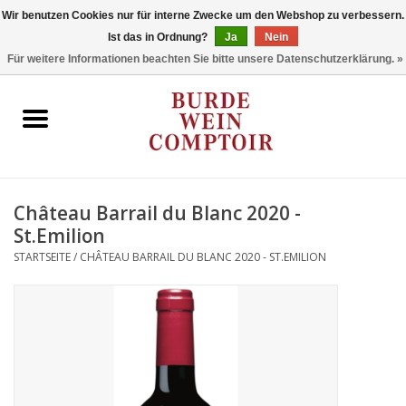
Wir benutzen Cookies nur für interne Zwecke um den Webshop zu verbessern.
Ist das in Ordnung?
Ja
Nein
0 Artikel - €0,00
Für weitere Informationen beachten Sie bitte unsere Datenschutzerklärung. »
Startseite
Regionen
Typ
Château Barrail du Blanc 2020 -
St.Emilion
Stil
STARTSEITE
/
CHÂTEAU BARRAIL DU BLANC 2020 - ST.EMILION
Angebote
Marken