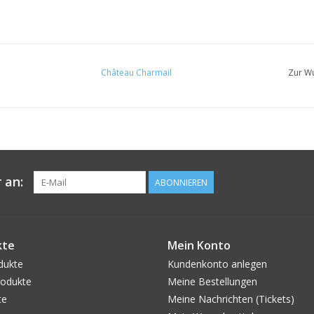
Château Charmail
Zur Wu
 an:
ABONNIEREN
kte
Mein Konto
dukte
Kundenkonto anlegen
odukte
Meine Bestellungen
te
Meine Nachrichten (Tickets)