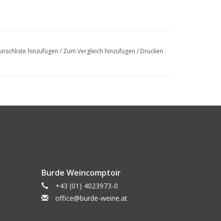
nschliste hinzufügen
/
Zum Vergleich hinzufügen
/
Drucken
Burde Weincomptoir
+43 (01) 4023973-0
office@burde-weine.at