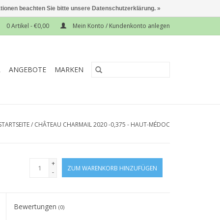
ationen beachten Sie bitte unsere Datenschutzerklärung. »
0 Artikel - €0,00
Mein Konto / Kundenkonto anlegen
L
ANGEBOTE
MARKEN
STARTSEITE
/
CHÂTEAU CHARMAIL 2020 -0,375 - HAUT-MÉDOC
+
ZUM WARENKORB HINZUFÜGEN
-
Bewertungen
(0)