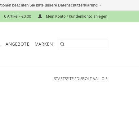
ationen beachten Sie bitte unsere Datenschutzerklärung. »
0 Artikel - €0,00
Mein Konto / Kundenkonto anlegen
L
ANGEBOTE
MARKEN
STARTSEITE
/
DIEBOLT-VALLOIS