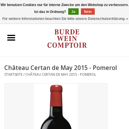
Wir benutzen Cookies nur für interne Zwecke um den Webshop zu verbessern.
Ist das in Ordnung?
Ja
Nein
0 Artikel - €0,00
Für weitere Informationen beachten Sie bitte unsere Datenschutzerklärung. »
Startseite
Regionen
Typ
Château Certan de May 2015 - Pomerol
STARTSEITE
/
CHÂTEAU CERTAN DE MAY 2015 - POMEROL
Stil
Angebote
Marken