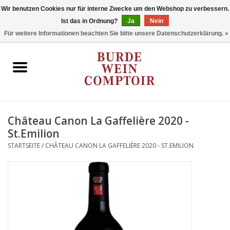
Wir benutzen Cookies nur für interne Zwecke um den Webshop zu verbessern.
Ist das in Ordnung?
Ja
Nein
0 Artikel - €0,00
Für weitere Informationen beachten Sie bitte unsere Datenschutzerklärung. »
Startseite
Regionen
Typ
Château Canon La Gaffelière 2020 -
St.Emilion
Stil
STARTSEITE
/
CHÂTEAU CANON LA GAFFELIÈRE 2020 - ST.EMILION
Angebote
Marken