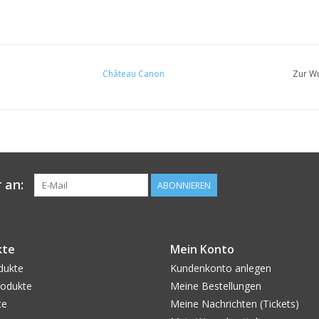
Château Canon
Zur Wu
 an:
ABONNIEREN
kte
Mein Konto
dukte
Kundenkonto anlegen
odukte
Meine Bestellungen
te
Meine Nachrichten (Tickets)