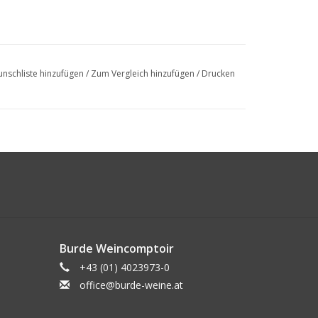
nschliste hinzufügen
/
Zum Vergleich hinzufügen
/
Drucken
Burde Weincomptoir
+43 (01) 4023973-0
office@burde-weine.at