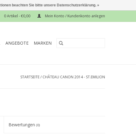
ationen beachten Sie bitte unsere Datenschutzerklärung. »
0 Artikel - €0,00
Mein Konto / Kundenkonto anlegen
L
ANGEBOTE
MARKEN
STARTSEITE
/
CHÂTEAU CANON 2014 - ST.EMILION
Bewertungen
(0)