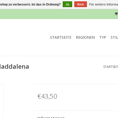
shop zu verbessern. Ist das in Ordnung?
Ja
Nein
Für weitere Inform
STARTSEITE
REGIONEN
TYP
STI
Maddalena
STARTSEI
€43,50