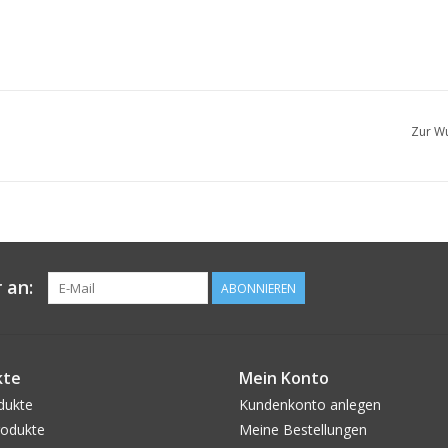
Zur Wu
 an:
ABONNIEREN
kte
Mein Konto
dukte
Kundenkonto anlegen
odukte
Meine Bestellungen