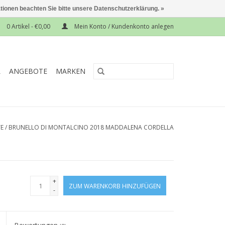
ationen beachten Sie bitte unsere Datenschutzerklärung. »
0 Artikel - €0,00
Mein Konto / Kundenkonto anlegen
L
ANGEBOTE
MARKEN
TE
/
BRUNELLO DI MONTALCINO 2018 MADDALENA CORDELLA
+
ZUM WARENKORB HINZUFÜGEN
-