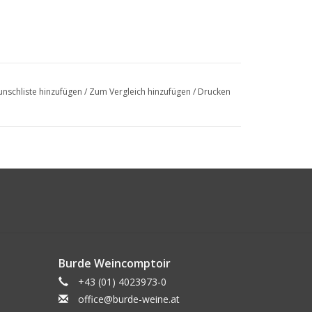
nschliste hinzufügen
/
Zum Vergleich hinzufügen
/
Drucken
Burde Weincomptoir
+43 (01) 4023973-0
office@burde-weine.at