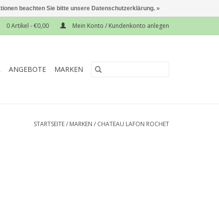
ationen beachten Sie bitte unsere Datenschutzerklärung. »
0 Artikel - €0,00
Mein Konto / Kundenkonto anlegen
L
ANGEBOTE
MARKEN
STARTSEITE
/
MARKEN
/
CHATEAU LAFON ROCHET