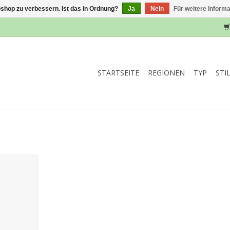
shop zu verbessern. Ist das in Ordnung?
Ja
Nein
Für weitere Inform
STARTSEITE
REGIONEN
TYP
STI
het 2017
NZUFÜGEN