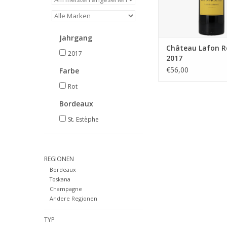
Jahrgang
Château Lafon R
2017
2017
€56,00
Farbe
Rot
Bordeaux
St. Estèphe
REGIONEN
Bordeaux
Toskana
Champagne
Andere Regionen
TYP