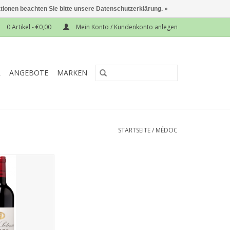
ationen beachten Sie bitte unsere Datenschutzerklärung. »
0 Artikel - €0,00
Mein Konto / Kundenkonto anlegen
L
ANGEBOTE
MARKEN
STARTSEITE
/
MÉDOC
sac 2017
RB HINZUFÜGEN