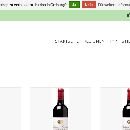
shop zu verbessern. Ist das in Ordnung?
Ja
Nein
Für weitere Inform
STARTSEITE
REGIONEN
TYP
STI
011
Pontensac 2016
Ponten
NZUFÜGEN
ZUM WARENKORB HINZUFÜGEN
ZUM WARENKO