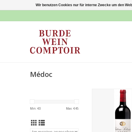
Wir benutzen Cookies nur für interne Zwecke um den Web
Médoc
Pontensac 2
ZUM WARENKORB HI
Min: €
0
Max: €
45