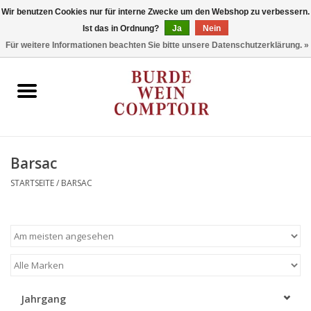
Wir benutzen Cookies nur für interne Zwecke um den Webshop zu verbessern.
Ist das in Ordnung?
Ja
Nein
0 Artikel - €0,00
Für weitere Informationen beachten Sie bitte unsere Datenschutzerklärung. »
Startseite
Regionen
Typ
Barsac
STARTSEITE
/
BARSAC
Stil
Angebote
Marken
Jahrgang