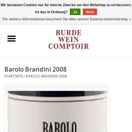
Wir benutzen Cookies nur für interne Zwecke um den Webshop zu verbessern.
Ist das in Ordnung?
Ja
Nein
0 Artikel - €0,00
Für weitere Informationen beachten Sie bitte unsere Datenschutzerklärung. »
Startseite
Regionen
Typ
Barolo Brandini 2008
STARTSEITE
/
BAROLO BRANDINI 2008
Stil
Angebote
Marken