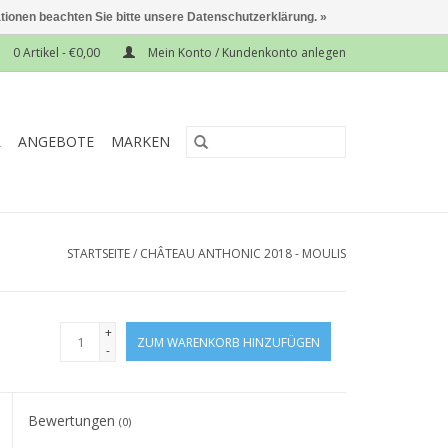
ationen beachten Sie bitte unsere Datenschutzerklärung. »
0 Artikel - €0,00
Mein Konto / Kundenkonto anlegen
L
ANGEBOTE
MARKEN
STARTSEITE
/
CHÂTEAU ANTHONIC 2018 - MOULIS
+
ZUM WARENKORB HINZUFÜGEN
-
Bewertungen
(0)