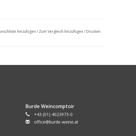
nschliste hinzufügen
/
Zum Vergleich hinzufügen
/
Drucken
Burde Weincomptoir
+43 (01) 4023973-0
office@burde-weine.at