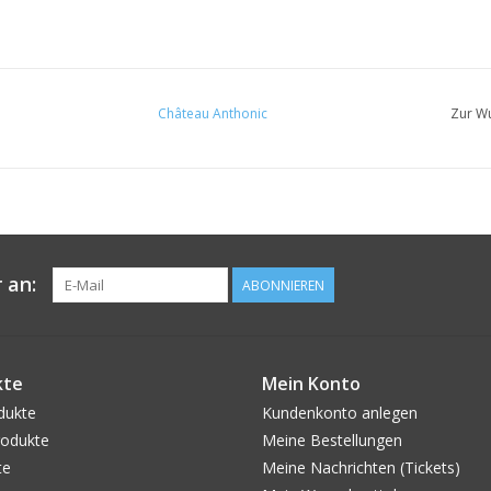
Château Anthonic
Zur Wu
 an:
ABONNIEREN
kte
Mein Konto
dukte
Kundenkonto anlegen
odukte
Meine Bestellungen
te
Meine Nachrichten (Tickets)